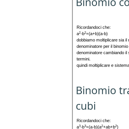
Binomio co
Ricordandoci che:
2
2
a
-b
=(a+b)(a-b)
dobbiamo moltiplicare sia il
denominatore per il binomio
denominatore cambiando il s
termini.
quindi moltiplicare e sistema
Binomio tra
cubi
Ricordandoci che:
3
3
2
2
a
-b
=(a-b)(a
+ab+b
)