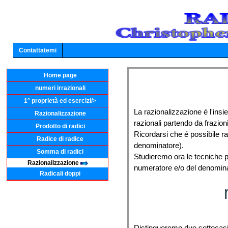
Contattatemi
Home page
numeri irrazionali
1° proprietà ed esercizi/>
La razionalizzazione é l'ins
Razionalizzazione
razionali partendo da frazioni
Prodotto di radici
Ricordarsi che é possibile ra
Radice di radice
denominatore).
Somma di radici
Studieremo ora le tecniche pi
Razionalizzazione
numeratore e/o del denomina
Radicali doppi
Distingueremo due sottocasi